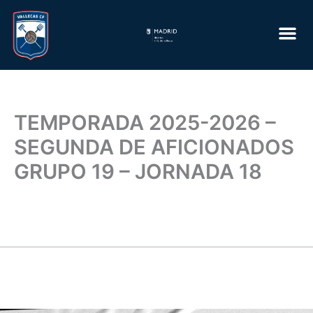
Ir
al
contenido
TEMPORADA 2025-2026 –
SEGUNDA DE AFICIONADOS
GRUPO 19 – JORNADA 18
Por
Guillermo Hjzarzoza
/
febrero 23, 2026
←
Partido anterior
Partido siguiente
→