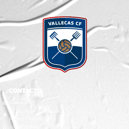
CONTACTO
Vallecas CF
Estadio Nuestra Señora de
la Torre; Madrid, España
+34657958149