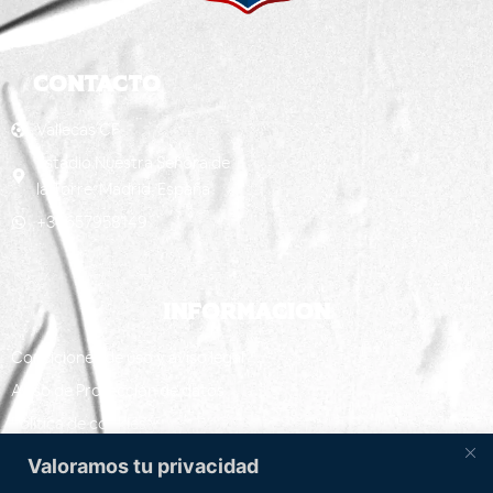
CONTACTO
Vallecas CF
Estadio Nuestra Señora de
la Torre; Madrid, España
+34657958149
Informacion
Conciciones de uso y aviso legal
Aviso de Protección de datos
Política de cookies y
Configuración de cookies
Valoramos tu privacidad